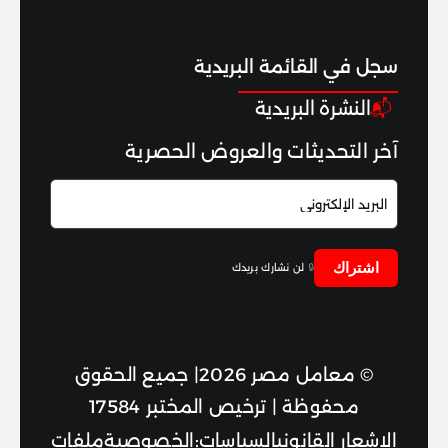
الصحة والعافية
سجل ف
ي القائم
ة البريدية
اختبارات الوقاية
النشرة البريدية
📬
آخر التحديثات والعروض الحصرية
علم الوراثة والأورام
اشتراك
🔒
لن نشارك بريدك
© معامل مصر 2026| جميع الحقوق
محفوظة | ترخيص المختبر 17584
الإشعار القانوني
السياسات:
الخصوصية
ملفات