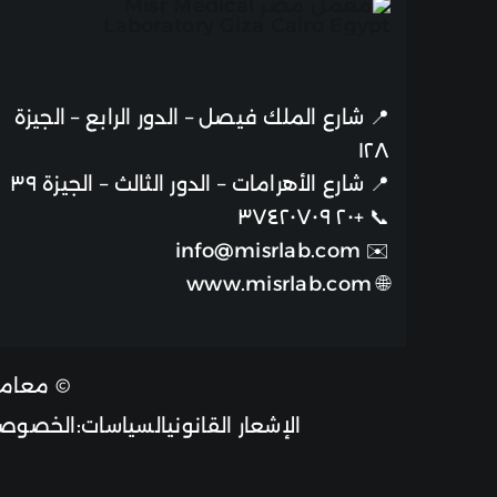
📍
شارع الملك فيصل – الدور الرابع – الجيزة
١٢٨
📍
شارع الأهرامات – الدور الثالث – الجيزة ٣٩
+٢٠ ٣٧٤٢٠٧٠٩
📞
info@misrlab.com
✉️
www.misrlab.com
🌐
© معامل مصر 2026| جميع الحقوق
الإشعار القانوني
السياسات:
الخصوصي