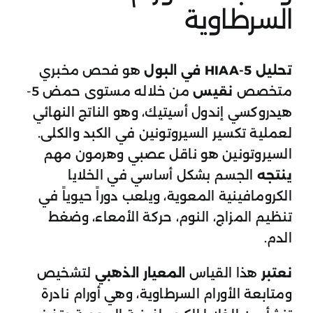
السرطاوية
تحليل 5-HIAA في البول
هو فحص مخبري
متخصص
نقيس
من خلاله مستوى حمض 5-
هيدروكسي إندول أسيتيك، وهو الناتج النهائي
لعملية تكسير السيروتونين في الكبد والكلى.
السيروتونين هو ناقل عصبي وهرمون مهم
ينتجه
الجسم بشكل أساسي في الخلايا
الكرومافينية المعوية، ويلعب دوراً حيوياً في
تنظيم المزاج، النوم، حركة الأمعاء، وضغط
الدم.
نعتبر
هذا القياس
المعيار الذهبي
لتشخيص
ومتابعة الأورام السرطاوية، وهي أورام نادرة