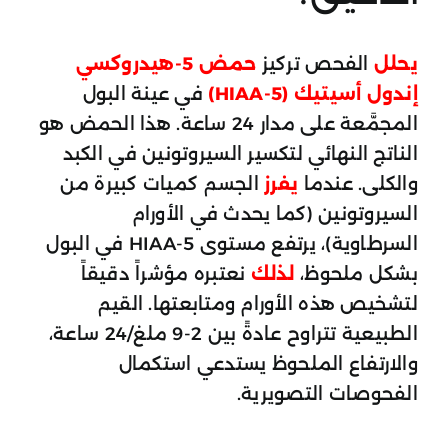
يحلل
الفحص تركيز
حمض 5-هيدروكسي
إندول أسيتيك (5-HIAA)
في عينة البول
المجمَّعة على مدار 24 ساعة. هذا الحمض هو
الناتج النهائي لتكسير السيروتونين في الكبد
والكلى. عندما
يفرز
الجسم كميات كبيرة من
السيروتونين (كما يحدث في الأورام
السرطاوية)، يرتفع مستوى 5-HIAA في البول
بشكل ملحوظ،
لذلك
نعتبره مؤشراً دقيقاً
لتشخيص هذه الأورام ومتابعتها. القيم
الطبيعية تتراوح عادةً بين 2-9 ملغ/24 ساعة،
والارتفاع الملحوظ يستدعي استكمال
الفحوصات التصويرية.