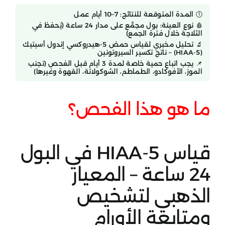
🕔 المدة المتوقعة للنتائج: 7–10 أيام عمل
🩸 نوع العينة: بول مجمَّع على مدار 24 ساعة (يُحفظ في
الثلاجة خلال فترة الجمع)
🔬 تحليل مخبري لقياس حمض 5-هيدروكسي إندول أسيتيك
(5-HIAA) – ناتج تكسير السيروتونين
📌 يجب اتباع حمية خاصة لمدة 3 أيام قبل الفحص (تجنب
الموز، الأفوكادو، الطماطم، الشوكولاتة، القهوة وغيرها)
ما هو هذا الفحص؟
قياس 5-HIAA في البول
24 ساعة – المعيار
الذهبي لتشخيص
ومتابعة الأورام