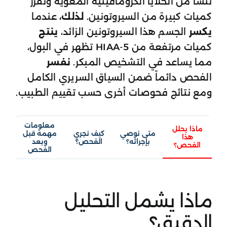
تنشأ من الخلايا الكرومافينية المعوية وتفرز
كميات كبيرة من السيروتونين.
لذلك،
عندما
يكسر
الجسم هذا السيروتونين الزائد،
ينتج
كميات مرتفعة من 5-HIAA تظهر في البول،
مما يساعد في التشخيص المبكر.
نفسر
الفحص دائماً ضمن السياق السريري الكامل
ومع نتائج فحوصات أخرى حسب تقييم الطبيب.
معلومات
ماذا يحلل
متى نوصي
كيف نجري
مهمة قبل
هذا
بإجرائه؟
الفحص؟
وبعد
الفحص؟
الفحص
ماذا يشمل التحليل
الدقيق؟