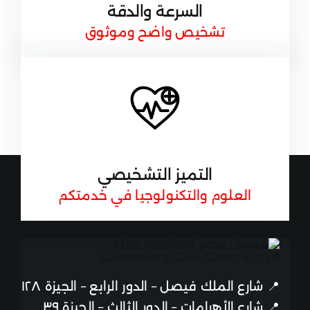
السرعة والدقة
تشخيص واضح وموثوق
التميز التشخيصي
العلوم والتكنولوجيا في خدمتكم
📍
شارع الملك فيصل – الدور الرابع – الجيزة ١٢٨
📍
شارع الأهرامات – الدور الثالث – الجيزة ٣٩