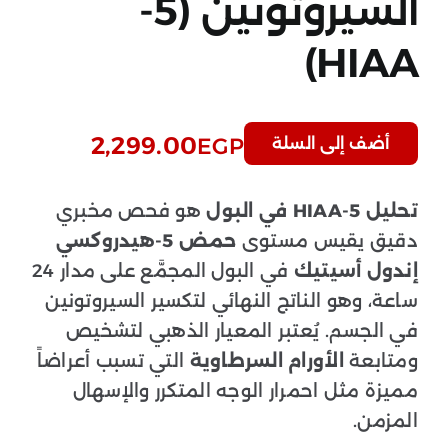
السيروتونين (5-
HIAA)
2,299.00
EGP
أضف إلى السلة
تحليل 5-HIAA في البول
هو فحص مخبري
دقيق يقيس مستوى
حمض 5-هيدروكسي
إندول أسيتيك
في البول المجمَّع على مدار 24
ساعة، وهو الناتج النهائي لتكسير السيروتونين
في الجسم. يُعتبر المعيار الذهبي لتشخيص
ومتابعة
الأورام السرطاوية
التي تسبب أعراضاً
مميزة مثل احمرار الوجه المتكرر والإسهال
المزمن.