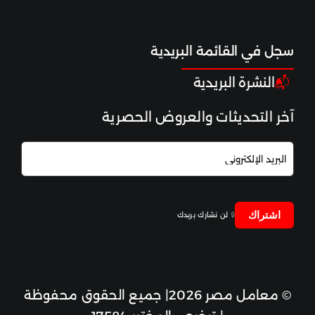
الصحة والعافية
سجل ف
ي القائم
ة البريدية
اختبارات الوقاية
النشرة البريدية
📬
آخر التحديثات والعروض الحصرية
علم الوراثة والأورام
اشتراك
🔒
لن نشارك بريدك
© معامل مصر 2026| جميع الحقوق محفوظة