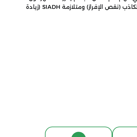
نعتبره أداة تشخيصية داعمة لتقييم حالات مثل السكري الكاذب (نقص الإفراز) ومتلازمة SIADH (زيادة