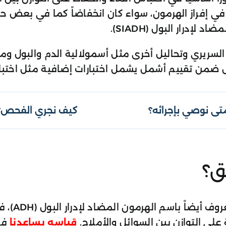
إفراز الهرمون، سواء كان انخفاضاً كما في بعض حالات
لإدرار البول (SIADH).
سريري وتحاليل أخرى مثل أسمولالية الدم والبول و
ضمن تقييم أشمل يشمل اختبارات إضافية مثل اختبار 
تى نوصي بإجرائه؟
كيف نجري الفحص؟
ق؟
اسم الهرمون المضاد لإدرار البول (ADH)، في عينة الدم.
لى التوازن بين السوائل والأملاح.
قياسه يساعدنا
في 