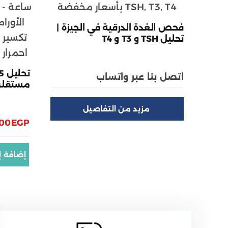
فحص الغدة الدرقية في الجيزة |
تحليل TSH و T3 و T4
اتصل بنا عبر واتساب
مستقلب ال
.00
EGP
إضافة إ