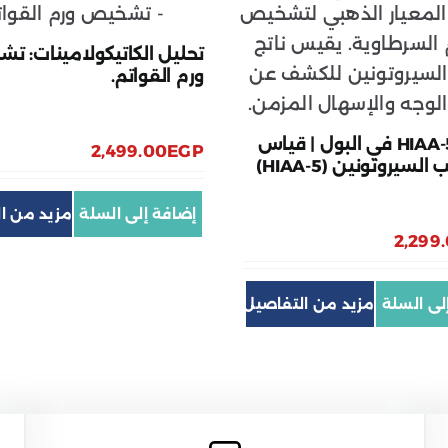
تحليل الكاتيكولامينات: 
ورم القواتم.
تحليل 5-HIAA في البول | قياس
2,499.00
EGP
سيروتونين (5-HIAA)
إضافة إلى السلة
2,299
لى السلة