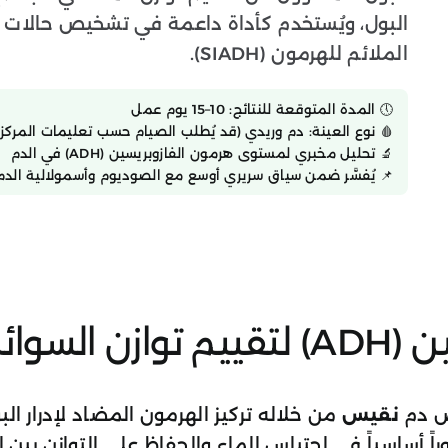
البول، ويُستخدم كأداة داعمة في تشخيص حالات مث
الملائم للهرمون (SIADH).
🕔 المدة المتوقعة للنتائج: 10–15 يوم عمل
🩸 نوع العينة: دم وريدي (قد يُطلب الصيام حسب تعليمات المركز)
🔬 تحليل مخبري لمستوى هرمون الفازوبريسين (ADH) في الدم
📌 يُفسَّر ضمن سياق سريري أوسع مع الصوديوم وأسمولالية الدم
تاج البول
 دم
نقيس
من خلاله تركيز الهرمون المضاد لإدرار ال
اً أساسياً في احتباس الماء والحفاظ على التوازن بين ا