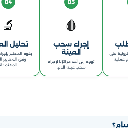
04
03
🔬
🩸
طلب
إجراء سحب
تحليل الع
العينة
رونية على
يقوم المختبر بإجراء
م عملية
وفق المعايير ا
توجّه إلى أحد مراكزنا لإجراء
المعتمدة.
سحب عينة الدم.
يام؟