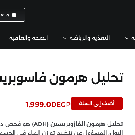
ميعا
ة
التغذية والرياضة
الصحة والعافية
تحليل هرمون فاسوبريسين
1,999.00
EGP
أضف إلى السلة
تحليل هرمون الفازوبريسين (ADH)
هو فحص دم ي
البول، المسؤول عن تنظيم توازن الماء في الجسم.