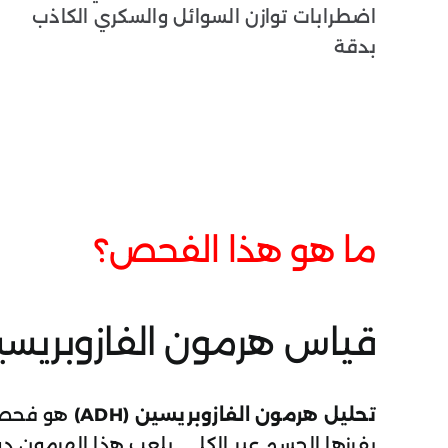
ما هو هذا الفحص؟
قياس هرمون الفازوبريسين (ADH) لتقييم توازن السوائل واضطرابات إن
تحليل هرمون الفازوبريسين (ADH)
هو فحص
يفرزها الجسم عبر الكلى. يلعب هذا الهرمون دور