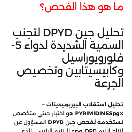
ما هو هذا الفحص؟
تحليل جين DPYD لتجنب
السمية الشديدة لدواء 5-
فلورويوراسيل
وكابيسيتابين وتخصيص
الجرعة
تحليل استقلاب البيريميدينات –
PYRIMIDINESpgx
هو اختبار جيني متخصص
نستخدمه لفحص
جين
DPYD
المسؤول عن
إنتاج إنزيم DPD، وهو الإنزيم الرئيسي الذي