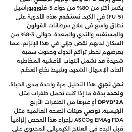
يكسر أكثر من 80% من دواء 5-فلورويوراسيل
(5-FU) في الكبد.
نستخدم
هذه الأدوية على
نطاق واسع في علاج سرطانات القولون
والمستقيم والثدي والمعدة. حوالي 3-8% من
السكان لديهم نقص جزئي في هذا الإنزيم، مما
يعرضهم لخطر تراكم الدواء وحدوث سمية
شديدة قد تشمل التهاب الأغشية المخاطية
الحاد، الإسهال الشديد، وتثبيط نخاع العظم.
نحن نجري
هذا التحليل مرة واحدة مدى الحياة،
ونحدد
بدقة ما إذا كنت تحمل طفرات مثل
DPYD*2A
أو غيرها من الطفرات الأربع
الرئيسية.
توصي
هيئات الصحة العالمية مثل
FDA وEMA وASCO بإجراء هذا الفحص إلزامياً
قبل البدء في العلاج الكيميائي المحتوي على