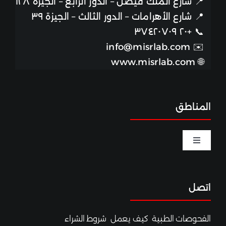
📍
شارع الملك فيصل – الدور الرابع – الجيزة ١٢٨
📍
شارع الأهرامات – الدور الثالث – الجيزة ٣٩
+٢٠ ٣٧٤٢٠٧٠٩
📞
info@misrlab.com
✉️
www.misrlab.com
🌐
المناطق
Toggle
Navigation
الخصوبة والحمل
اتصل
اختبارات الصحة الجنسية
الفحوصات الطبية
كيف يعمل
شروط الشراء