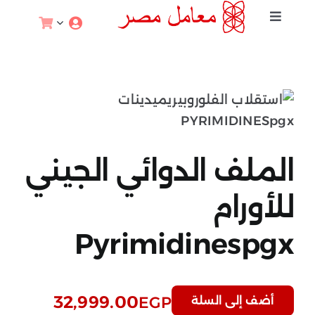
خطي
Toggle
لى
Navigation
لمحتوى
الخصوبة والحمل
اختبارات الصحة الجنسية
التغذية والرياضة
الملف الدوائي الجيني
الصحة والعافية
للأورام
Pyrimidinespgx
اختبارات الوقاية
علم الوراثة والأورام
32,999.00
EGP
أضف إلى السلة