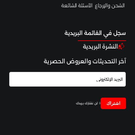
التغذية والرياضة
الشحن والإرجاع
الأسئلة الشائعة
الصحة والعافية
سجل ف
ي القائم
ة البريدية
اختبارات الوقاية
النشرة البريدية
📬
آخر التحديثات والعروض الحصرية
علم الوراثة والأورام
اشتراك
🔒
لن نشارك بريدك