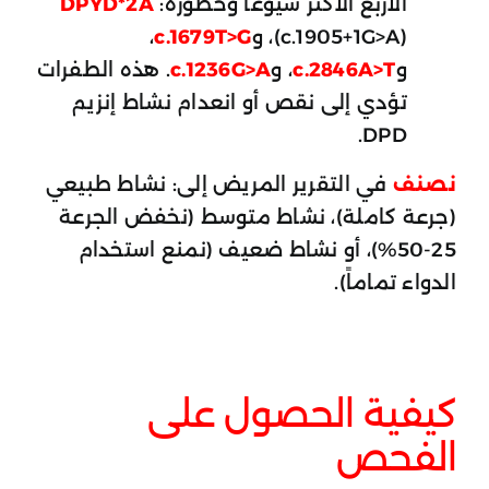
الأربع الأكثر شيوعاً وخطورة:
DPYD*2A
(c.1905+1G>A)، و
c.1679T>G
،
و
c.2846A>T
، و
c.1236G>A
. هذه الطفرات
تؤدي إلى نقص أو انعدام نشاط إنزيم
DPD.
نصنف
في التقرير المريض إلى: نشاط طبيعي
(جرعة كاملة)، نشاط متوسط (نخفض الجرعة
25-50%)، أو نشاط ضعيف (نمنع استخدام
الدواء تماماً).
كيفية الحصول على
الفحص