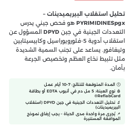
تحليل استقلاب البيريميدينات –
PYRIMIDINESpgx
هو فحص جيني يدرس
التعددات الجينية في جين
DPYD
المسؤول عن
استقلاب أدوية 5-فلورويوراسيل وكابيسيتابين
وتيغافور. يساعد على تجنب السمية الشديدة
مثل تثبيط نخاع العظم وتخصيص الجرعة
بأمان.
🕔 المدة المتوقعة للنتائج: 7–10 أيام عمل
🩸 نوع العينة: 5 مل دم في أنبوب EDTA أو بطاقة
ReflabCard®
🔬 تحليل التعددات الجينية في جين DPYD (استقلاب
البيريميدينات)
📌 يُجرى مرة واحدة مدى الحياة – يجب إرفاق نموذج
الموافقة المستنيرة