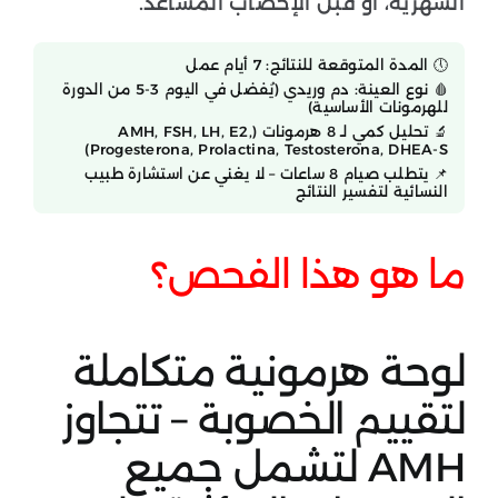
الشهرية، أو قبل الإخصاب المساعد.
🕔 المدة المتوقعة للنتائج: 7 أيام عمل
🩸 نوع العينة: دم وريدي (يُفضل في اليوم 3-5 من الدورة
للهرمونات الأساسية)
🔬 تحليل كمي لـ 8 هرمونات (AMH, FSH, LH, E2,
Progesterona, Prolactina, Testosterona, DHEA-S)
📌 يتطلب صيام 8 ساعات – لا يغني عن استشارة طبيب
النسائية لتفسير النتائج
ما هو هذا الفحص؟
لوحة هرمونية متكاملة
لتقييم الخصوبة – تتجاوز
AMH لتشمل جميع