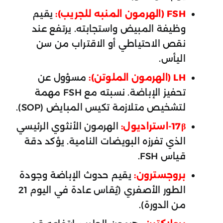
FSH (الهرمون المنبه للجريب):
يقيم
وظيفة المبيض واستجابته. يرتفع عند
نقص الاحتياطي أو الاقتراب من سن
اليأس.
LH (الهرمون الملوتن):
مسؤول عن
تحفيز الإباضة. نسبته مع FSH مهمة
لتشخيص متلازمة تكيس المبايض (SOP).
17β-استراديول:
الهرمون الأنثوي الرئيسي
الذي تفرزه البويضات النامية. يؤكد دقة
قياس FSH.
بروجسترون:
يقيم حدوث الإباضة وجودة
الطور الأصفري (يُقاس عادة في اليوم 21
من الدورة).