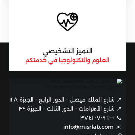
التميز التشخيصي
العلوم والتكنولوجيا في خدمتكم
📍
شارع الملك فيصل – الدور الرابع – الجيزة ١٢٨
📍
شارع الأهرامات – الدور الثالث – الجيزة ٣٩
+٢٠ ٣٧٤٢٠٧٠٩
📞
info@misrlab.com
✉️