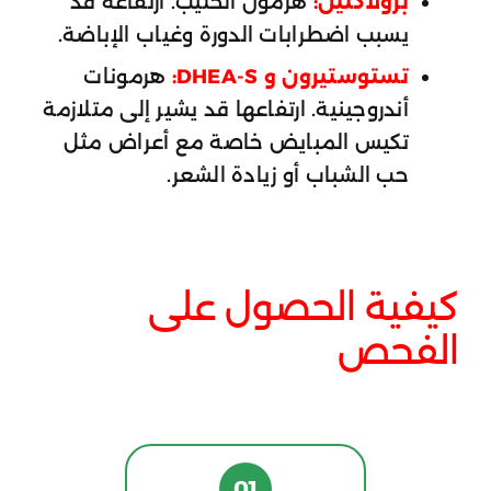
برولاكتين:
هرمون الحليب. ارتفاعه قد
يسبب اضطرابات الدورة وغياب الإباضة.
تستوستيرون و DHEA-S:
هرمونات
أندروجينية. ارتفاعها قد يشير إلى متلازمة
تكيس المبايض خاصة مع أعراض مثل
حب الشباب أو زيادة الشعر.
كيفية الحصول على
الفحص
01