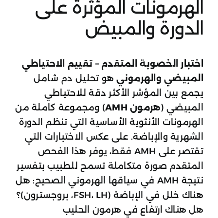
الهرمونات المؤثرة على
الدورة والمبيض
اختبار الخصوبة المتقدم – تقييم الاحتياطي
المبيضي والهرموني
هو تحليل دم شامل
يجمع بين المؤشر الأكثر دقة للاحتياطي
المبيضي (
هرمون AMH
) ومجموعة كاملة من
الهرمونات الأنثوية الأساسية التي تنظم الدورة
الشهرية والإباضة. على عكس الاختبارات التي
تقتصر على AMH فقط، يوفر هذا الفحص
المتقدم صورة متكاملة تسمح للطبيب بتفسير
نتيجة AMH في سياقها الهرموني الصحيح: هل
هناك خلل في الإباضة (FSH، LH، بروجسترون)؟
هل هناك ارتفاع في هرمون الحليب