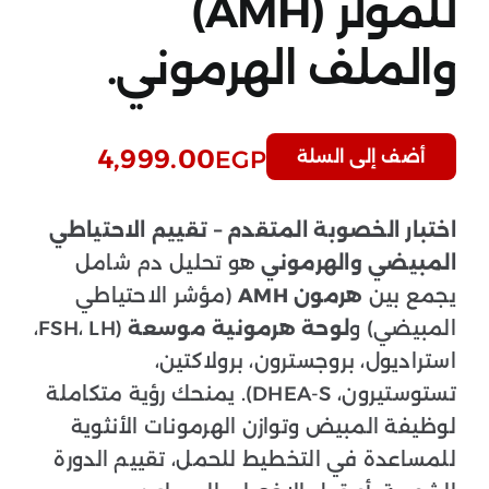
للمولر (AMH)
والملف الهرموني.
4,999.00
EGP
أضف إلى السلة
اختبار الخصوبة المتقدم – تقييم الاحتياطي
المبيضي والهرموني
هو تحليل دم شامل
يجمع بين
هرمون AMH
(مؤشر الاحتياطي
المبيضي) و
لوحة هرمونية موسعة
(FSH، LH،
استراديول، بروجسترون، برولاكتين،
تستوستيرون، DHEA-S). يمنحك رؤية متكاملة
لوظيفة المبيض وتوازن الهرمونات الأنثوية
للمساعدة في التخطيط للحمل، تقييم الدورة