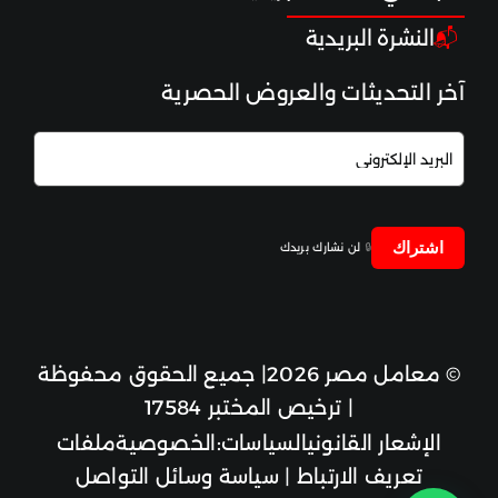
اختبارات الوقاية
النشرة البريدية
📬
آخر التحديثات والعروض الحصرية
علم الوراثة والأورام
اشتراك
🔒
لن نشارك بريدك
© معامل مصر 2026| جميع الحقوق محفوظة
| ترخيص المختبر 17584
الإشعار القانوني
السياسات:
الخصوصية
ملفات
تعريف الارتباط
|
سياسة وسائل التواصل