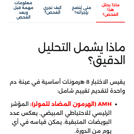
معلومات
ماذا يحلل
متى يُنصح
كيف نجري
مهمة قبل
هذا
بإجرائه؟
الفحص؟
وبعد
الفحص؟
الفحص
ماذا يشمل التحليل
الدقيق؟
يقيس الاختبار 8 هرمونات أساسية في عينة دم
واحدة لتقديم تقييم شامل:
AMH (الهرمون المضاد للمولر):
المؤشر
الرئيسي للاحتياطي المبيضي. يعكس عدد
البويضات المتبقية. يمكن قياسه في أي
يوم من الدورة.