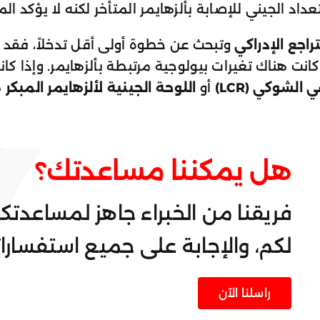
تعداد الجيني للإصابة بألزهايمر المتأخر لكنه لا يؤكد ا
راجع الإدراكي
وتبحث عن خطوة أولى أقل تدخلاً، فقد 
انت هناك تغيرات بيولوجية مرتبطة بألزهايمر. وإذا كانت
لشوكي (LCR)
أو
اللوحة الجينية لألزهايمر المبكر
ه
هل يمكننا مساعدتك؟
فريقنا من الخبراء جاهز لمساعدتكم
لكم، والإجابة على جميع استفسارا
راسلنا الآن