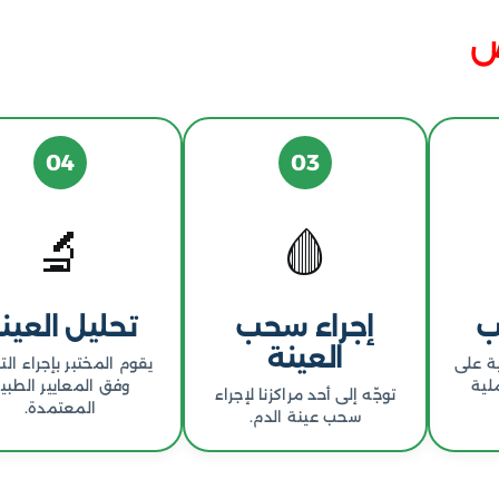
ص
04
03
🔬
🩸
ب
إجراء سحب
تحليل العين
العينة
ة على
يقوم المختبر بإجراء الت
لية
وفق المعايير الطبي
توجّه إلى أحد مراكزنا لإجراء
المعتمدة.
سحب عينة الدم.