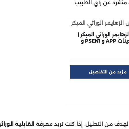
نفرد عن رأي الطبيب.
ايمر الوراثي المبكر |
تحليل جينات APP و PSEN1 و
هدف من التحليل. إذا كنت تريد معرفة
القابلية الوراث