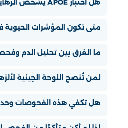
هل اختبار APOE يشخّص ألزهايمر؟
متى تكون المؤشرات الحيوية ف
ما الفرق بين تحليل الدم وفحص ا
لمن تُنصح اللوحة الجينية لألزها
هل تكفي هذه الفحوصات وحدها 
إذا لم أكن متأكدًا من الفحص ا