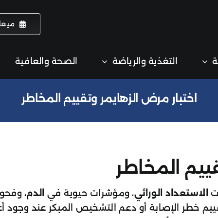
ميعا
ة
التغذية والرياضة
الصحة والعافية
اختبار مرض الزهايمر وتقييم المخاطر
قييم المخاطر
الاستعداد الوراثي
، ومؤشرات حيوية في
الدم
، وفحو
يم خطر الإصابة أو دعم التشخيص المبكر عند وجود أع